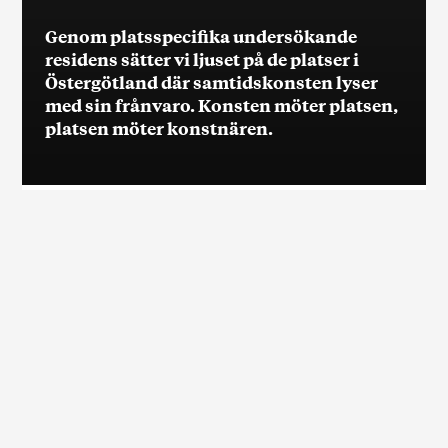
Genom platsspecifika undersökande
residens sätter vi ljuset på de platser i
Östergötland där samtidskonsten lyser
med sin frånvaro. Konsten möter platsen,
platsen möter konstnären.
Genom platsspecifika undersökande residens
sätter vi ljuset på de platser i Östergötland där
samtidskonsten lyser med sin frånvaro.
Konsten möter platsen, platsen möter
konstnären.
Vi vill visa att konstnärer kan verka och intressant konst
kan skapas tillsammans med platser där samtidskonsten
ofta lyser med sin frånvaro. Vi vill tillgängliggöra idén
om “att tänka konst” även där konstnärliga intryck och