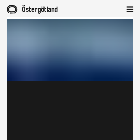
A
Östergötland
2
Hem
Aktuellt
Projekt
Om
Kontakt